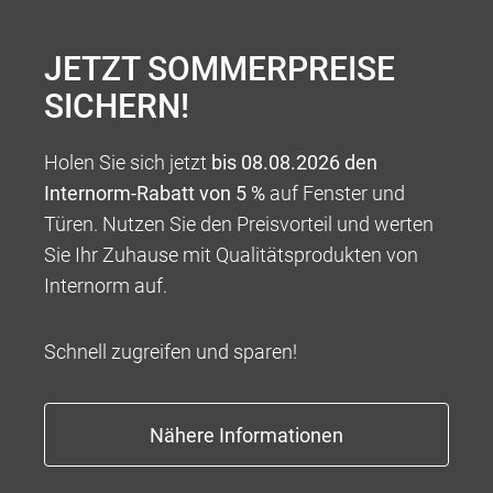
individuellen Stil.
JETZT SOMMERPREISE
SICHERN!
Holen Sie sich jetzt
bis 08.08.2026 den
Internorm-Rabatt von 5 %
auf Fenster und
Türen. Nutzen Sie den Preisvorteil und werten
Sie Ihr Zuhause mit Qualitätsprodukten von
Internorm auf.
INNOVATIONS- UND
TECHNOLOGIEFÜHRERSCHAFT
Schnell zugreifen und sparen!
Unermüdlicher Erfindergeist und Innovationskraft
machen uns zum Vorreiter der Branche, sodass wir
Ihnen Produkte und Lösungen am Puls der Zeit