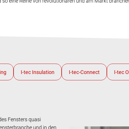
 so eine Reihe von revolutionären und am Markt branche
des Fensters quasi
Fensterbranche und in den