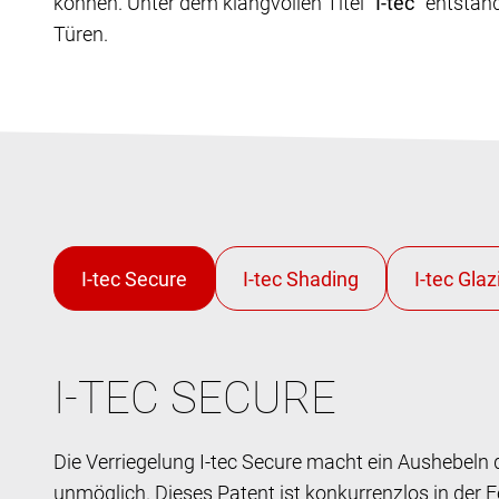
können. Unter dem klangvollen Titel
"I-tec"
entstand
Türen.
I-TEC SECURE
Die Verriegelung I-tec Secure macht ein Aushebeln 
unmöglich. Dieses Patent ist konkurrenzlos in der 